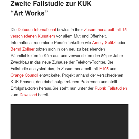
Zweite Fallstudie zur KUK
“Art Works”
Die
Detecon International
bewies in ihrer
Zusammenarbeit mit 15
verschiedenen Künstlern
vor allem Mut und Offenheit.
International renomierte Persönlichkeiten wie
Amely Spötzl
oder
Bernd Zöllner
tobten sich in den neu zu beziehenden
Räumlichkeiten in Köln aus und verwandelten den 80iger-Jahre-
Zweckbau in das neue Zuhause der Telekom-Tochter. Die
Fallstudie analysiert das, in Zusammenarbeit mit
E105
und
Orange Council
entwickelte, Projekt anhand der verschiedenen
KUK-Phasen, den dabei aufgetretenen Problemen und stellt
Erfolgsfaktoren heraus.Sie steht nun unter der
Rubrik Fallstudien
zum
Download
bereit.