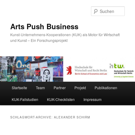
Such
Arts Push Business
Kunst-Unternehmens-Kooperationen (KUK) als Motor für Wirtschaft
und Kunst – Ein Forschungsprojekt
Hauptmenü
Startseite
Team
Partner
Projekt
Publikationen
Zum Inhalt wechseln
Zum sekundären Inhalt wechseln
KUK-Fallstudien
KUK-Checklisten
Impressum
SCHLAGWORT-ARCHIVE:
ALEXANDER SCHIRM