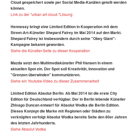
Cloud gespeichert sowie per Social Media-Kanälen geteilt werden
können.
Link zu der "urban art cloud-"Lösung
Hennessy bringt eine Limited Edition in Kooperation mit dem
Street-Art-Künstler Shepard Fairey im Mai 2014 auf den Markt.
Shepard Fairey ist insbesondere durch seine "Obey Giant"-
Kampagne bekannt geworden.
Siehe die Künstler-Seite zu dieser Kooperation
Mazda setzt den Multimediakünstler Phil Hansen in einem
aktuellen Spot ein. Der Spot soll Kreativität, Innovation und
"Grenzen überwinden" kommunizieren.
Siehe ein Youtube-Video zu dieser Zusammenarbeit
Limited Edition Absolut Berlin: Ab Mai 2014 ist die erste City
Edition für Deutschland verfügbar. Der in Berlin lebende Künstler
Zhivago Duncan entwarf für Absolut Wodka die Berlin Edition.
Dieses Konzept die Marke mit Regionen oder Städten zu
verknüpfen verfolgt Absolut Wodka bereits Seite den 80er Jahren
des letzten Jahrhunderts.
Siehe Absolut Vodka