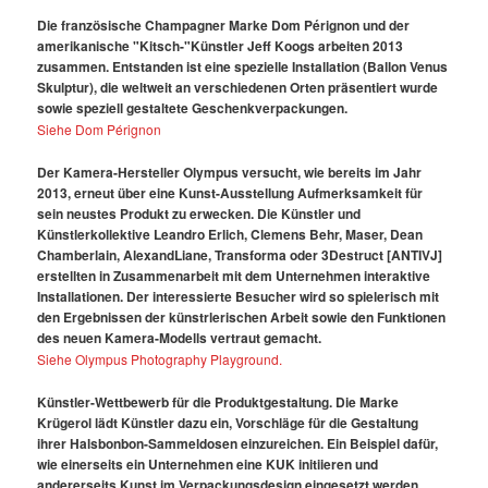
Die französische Champagner Marke Dom Pérignon und der
amerikanische "Kitsch-"Künstler Jeff Koogs arbeiten 2013
zusammen. Entstanden ist eine spezielle Installation (Ballon Venus
Skulptur), die weltweit an verschiedenen Orten präsentiert wurde
sowie speziell gestaltete Geschenkverpackungen.
Siehe Dom Pérignon
Der Kamera-Hersteller Olympus versucht, wie bereits im Jahr
2013, erneut über eine Kunst-Ausstellung Aufmerksamkeit für
sein neustes Produkt zu erwecken. Die Künstler und
Künstlerkollektive Leandro Erlich, Clemens Behr, Maser, Dean
Chamberlain, AlexandLiane, Transforma oder 3Destruct [ANTIVJ]
erstellten in Zusammenarbeit mit dem Unternehmen interaktive
Installationen. Der interessierte Besucher wird so spielerisch mit
den Ergebnissen der künstrlerischen Arbeit sowie den Funktionen
des neuen Kamera-Modells vertraut gemacht.
Siehe Olympus Photography Playground.
Künstler-Wettbewerb für die Produktgestaltung. Die Marke
Krügerol lädt Künstler dazu ein, Vorschläge für die Gestaltung
ihrer Halsbonbon-Sammeldosen einzureichen. Ein Beispiel dafür,
wie einerseits ein Unternehmen eine KUK initiieren und
andererseits Kunst im Verpackungsdesign eingesetzt werden